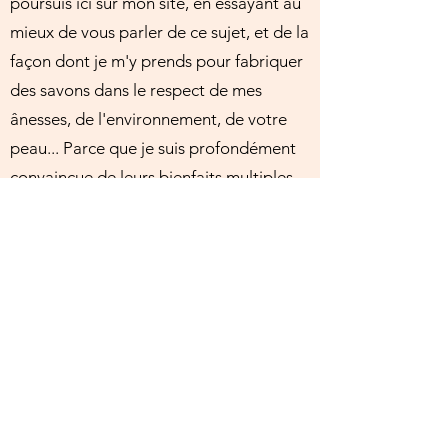
poursuis ici sur mon site, en essayant au
mieux de vous parler de ce sujet, et de la
façon dont je m'y prends pour fabriquer
des savons dans le respect de mes
ânesses, de l'environnement, de votre
peau... Parce que je suis profondément
convaincue de leurs bienfaits multiples.
Pour fabriquer du savon, chaque
savonnier doit développer sa propre
recette, qu'il tient précieusement
secrète. Nous avons à notre disposition
une importante diversité d'huiles,
choisies végétales pour la majorité (mais
avec des huiles animales la réaction de
saponification se ferait tout aussi bien,