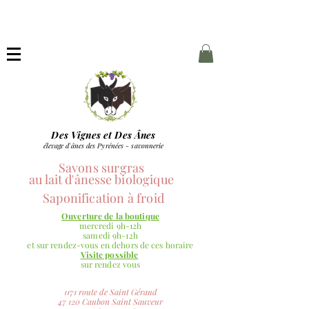
Des Vignes et Des Ânes
élevage d'ânes des Pyrénées - savonnerie
Savons surgras
au lait
d'ânesse
biologique
Saponification à froid
Ouverture de la boutique
mercredi 9h-12h
samedi 9h-12h
et sur rendez-vous en dehors de ces horaire
Visite possible
sur rendez vous
1171 route de Saint Géraud
47 120 Caubon Saint Sauveur