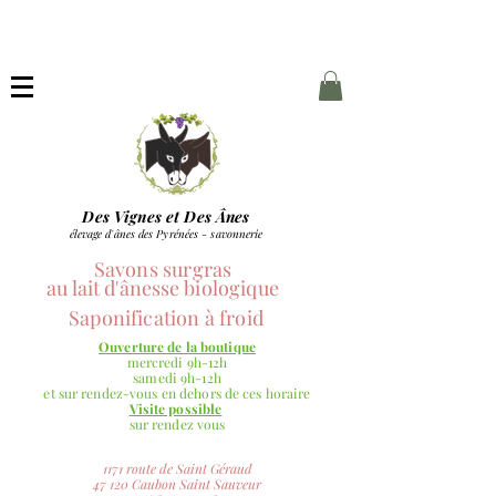
Des Vignes et Des Ânes
élevage d'ânes des Pyrénées - savonnerie
Savons surgras
au lait
d'ânesse
biologique
Saponification à froid
Ouverture de la boutique
mercredi 9h-12h
samedi 9h-12h
et sur rendez-vous en dehors de ces horaire
Visite possible
sur rendez vous
1171 route de Saint Géraud
47 120 Caubon Saint Sauveur