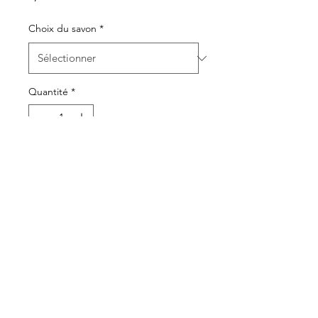
Choix du savon
*
Quantité
*
Ajouter au panier
Le savon de votre choix,
emballé dans une jolie
pochette en organza dorée.